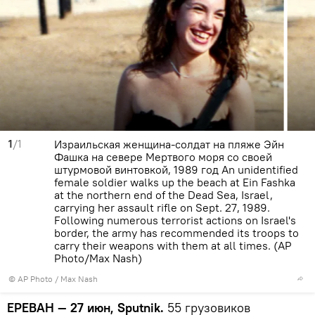
1
/1
Израильская женщина-солдат на пляже Эйн
Фашка на севере Мертвого моря со своей
штурмовой винтовкой, 1989 год An unidentified
female soldier walks up the beach at Ein Fashka
at the northern end of the Dead Sea, Israel,
carrying her assault rifle on Sept. 27, 1989.
Following numerous terrorist actions on Israel's
border, the army has recommended its troops to
carry their weapons with them at all times. (AP
Photo/Max Nash)
© AP Photo / Max Nash
ЕРЕВАН — 27 июн, Sputnik.
55 грузовиков