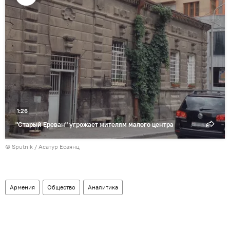
Воспроизвести
видео
1:26
"Старый Ереван" угрожает жителям малого центра
© Sputnik / Асатур Есаянц
Армения
Общество
Аналитика