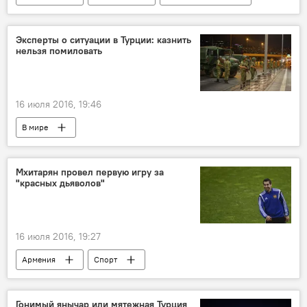
Эксперты о ситуации в Турции: казнить
нельзя помиловать
16 июля 2016, 19:46
В мире
Попытка военного переворота в Турции
Мхитарян провел первую игру за
"красных дьяволов"
16 июля 2016, 19:27
Армения
Спорт
Гонимый янычар или мятежная Турция