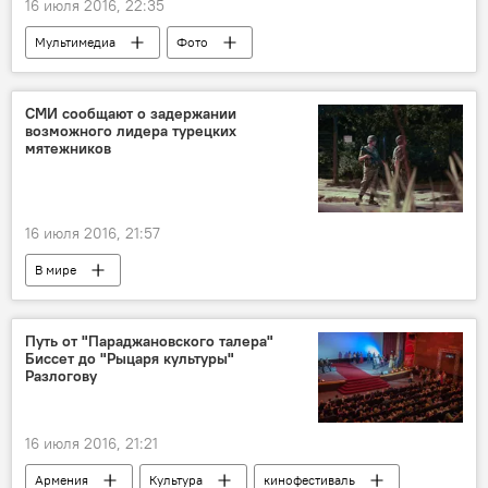
16 июля 2016, 22:35
Мультимедиа
Фото
СМИ сообщают о задержании
возможного лидера турецких
мятежников
16 июля 2016, 21:57
В мире
Попытка военного переворота в Турции
Путь от "Параджановского талера"
Биссет до "Рыцаря культуры"
Разлогову
16 июля 2016, 21:21
Армения
Культура
кинофестиваль