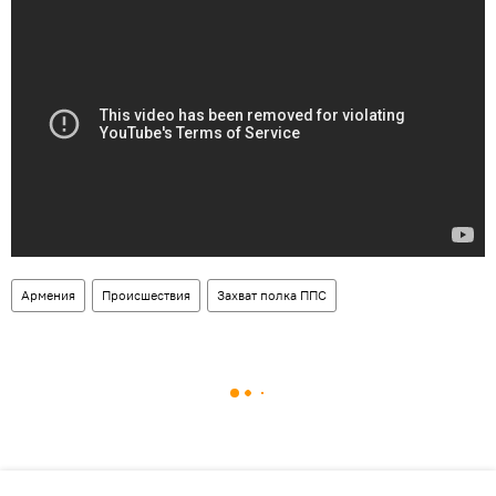
Армения
Происшествия
Захват полка ППС