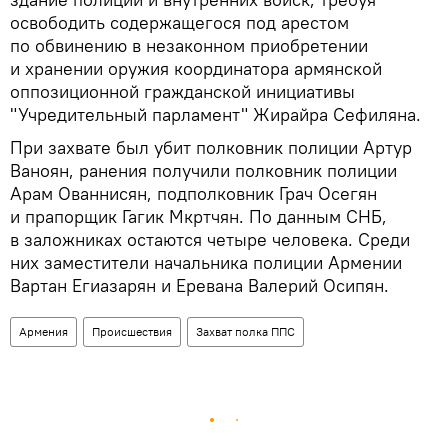
освободить содержащегося под арестом
по обвинению в незаконном приобретении
и хранении оружия координатора армянской
оппозиционной гражданской инициативы
"Учредительный парламент" Жирайра Сефиляна.
При захвате был убит полковник полиции Артур
Ваноян, ранения получили полковник полиции
Арам Ованнисян, подполковник Грач Осегян
и прапорщик Гагик Мкртчян. По данным СНБ,
в заложниках остаются четыре человека. Среди
них заместители начальника полиции Армении
Вартан Егиазарян и Еревана Валерий Осипян.
Армения
Происшествия
Захват полка ППС