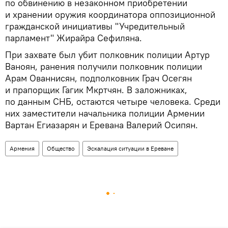
по обвинению в незаконном приобретении
и хранении оружия координатора оппозиционной
гражданской инициативы "Учредительный
парламент" Жирайра Сефиляна.
При захвате был убит полковник полиции Артур
Ваноян, ранения получили полковник полиции
Арам Ованнисян, подполковник Грач Осегян
и прапорщик Гагик Мкртчян. В заложниках,
по данным СНБ, остаются четыре человека. Среди
них заместители начальника полиции Армении
Вартан Егиазарян и Еревана Валерий Осипян.
Армения
Общество
Эскалация ситуации в Ереване