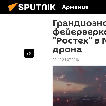
Армения
Грандиозн
фейерверко
"Ростех" в 
дрона
20:49 24.07.2016