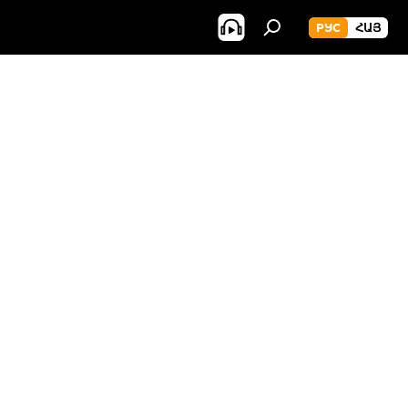
РУС
ՀԱՅ