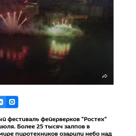
й фестиваль фейерверков "Ростех"
июля. Более 25 тысяч залпов в
мире пиротехников озарили небо над