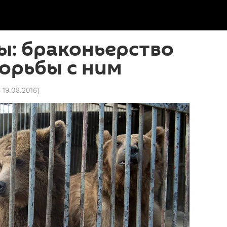
ы: браконьерство
орьбы с ним
6 19.08.2016
)