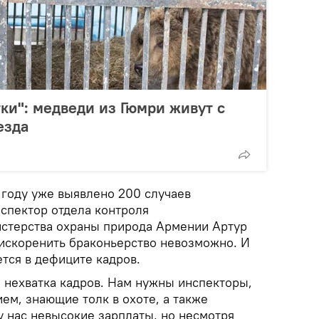
тки": медведи из Гюмри живут с
езда
м году уже выявлено 200 случаев
нспектор отдела контроля
стерства охраны природа Армении Артур
 искоренить браконьерство невозможно. И
ется в дефиците кадров.
 нехватка кадров. Нам нужны инспекторы,
ем, знающие толк в охоте, а также
у нас невысокие зарплаты, но несмотря