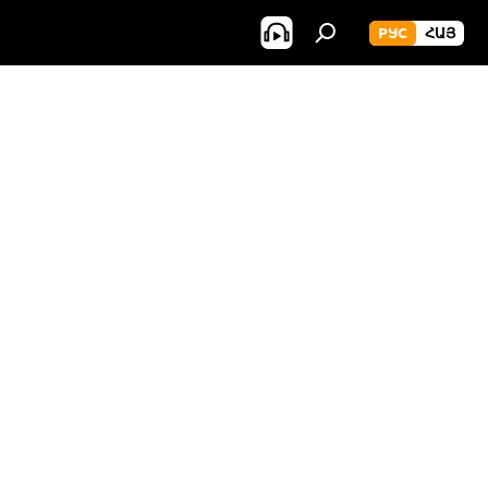
РУС
ՀԱՅ