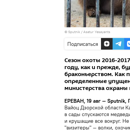
© Sputnik / Asatur Yesayants
Подписаться
Сезон охоты 2016-2017 
году, как и прежде, б
браконьерством. Как п
определенные упущен
министерства охраны
ЕРЕВАН, 19 авг — Sputnik, 
Вайоц Дзорской области Ка
в сады спускаются медвед
и крушащие все вокруг. Не
"визитеры" — волки, охоч