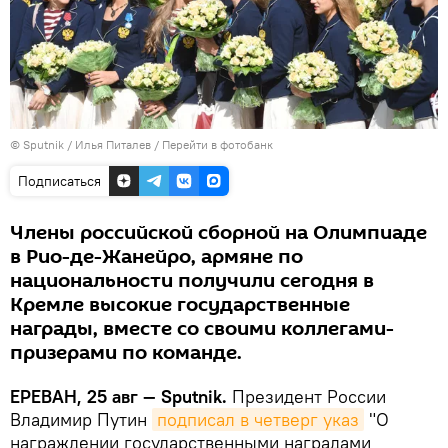
© Sputnik / Илья Питалев
/
Перейти в фотобанк
Подписаться
Члены российской сборной на Олимпиаде
в Рио-де-Жанейро, армяне по
национальности получили сегодня в
Кремле высокие государственные
награды, вместе со своими коллегами-
призерами по команде.
ЕРЕВАН, 25 авг — Sputnik.
Президент России
Владимир Путин
подписал в четверг указ
"О
награждении государственными наградами