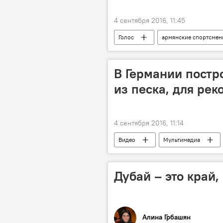
4 сентября 2016, 11:45
Голос
армянские спортсме
В Германии постр
из песка, для рек
4 сентября 2016, 11:14
Видео
Мультимедиа
Дубай – это край
Алина Грбашян