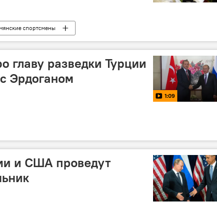
мянские спортсмены
о главу разведки Турции
 с Эрдоганом
1:09
ии и США проведут
льник