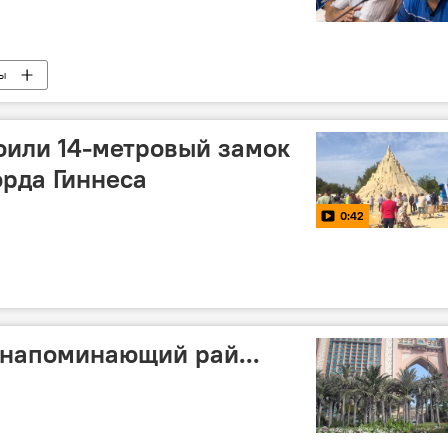
ны
оили 14-метровый замок
орда Гиннеса
0:42
, напоминающий рай...