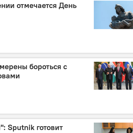
ении отмечается День
мерены бороться с
овами
: Sputnik готовит