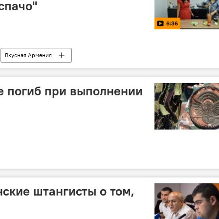
спачо"
6:36
Вкусная Армения
е погиб при выполнении
ские штангисты о том,