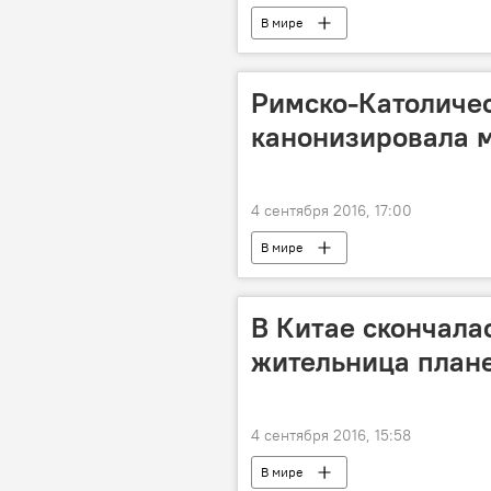
В мире
Римско-Католичес
канонизировала м
4 сентября 2016, 17:00
В мире
В Китае скончала
жительница план
4 сентября 2016, 15:58
В мире