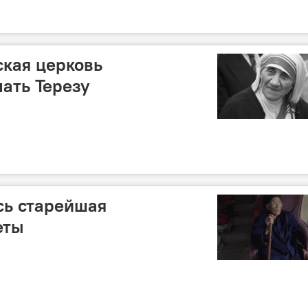
кая церковь
ать Терезу
сь старейшая
еты