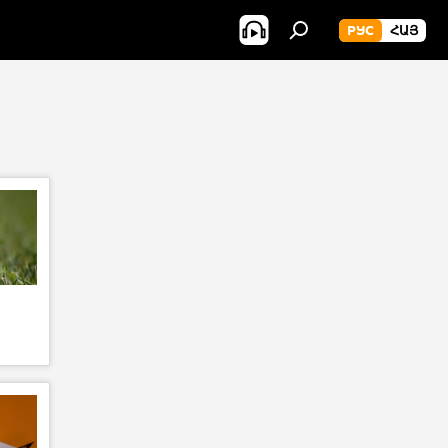
РУС
ՀԱՅ