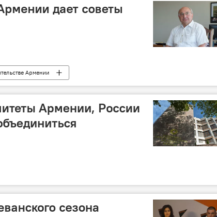
Армении дает советы
ительстве Армении
митеты Армении, России
 объединиться
еванского сезона