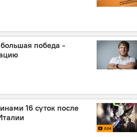
 большая победа -
нацию
инами 16 суток после
Италии
0:24