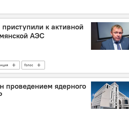
 приступили к активной
мянской АЭС
анция
Голос
н проведением ядерного
Р