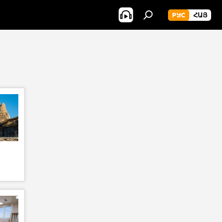
РУС
ՀԱՅ