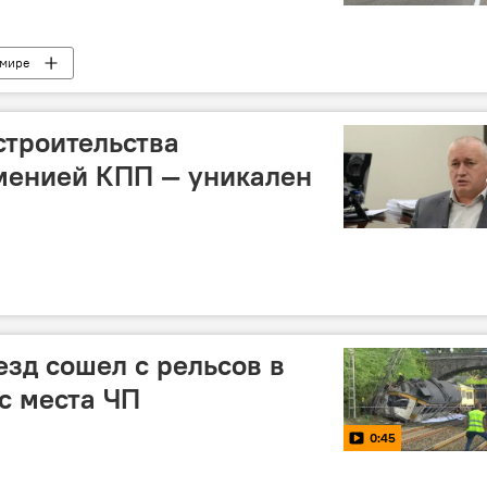
 мире
строительства
менией КПП — уникален
зд сошел с рельсов в
с места ЧП
0:45