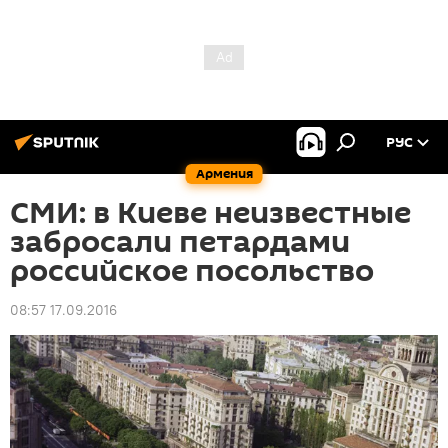
РУС
Армения
СМИ: в Киеве неизвестные
забросали петардами
российское посольство
08:57 17.09.2016