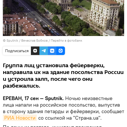
© Sputnik / Вячеслав Бобков
/
Перейти в фотобанк
Подписаться
Группа лиц установила фейерверки,
направила их на здание посольства России
и устроила залп, после чего они
разбежались.
ЕРЕВАН, 17 сен — Sputnik.
Ночью неизвестные
лица напали на российское посольство, выпустив
в сторону здания петарды и фейерверки, сообщает
РИА Новости
со ссылкой на "Страна.ua".