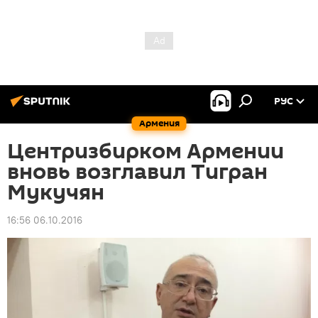
РУС
Армения
Центризбирком Армении
вновь возглавил Тигран
Мукучян
16:56 06.10.2016