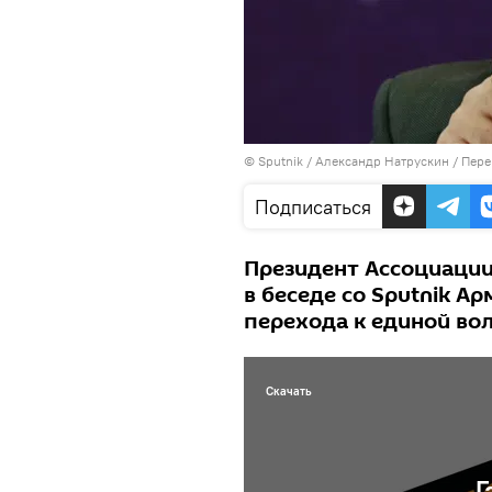
© Sputnik / Александр Натрускин
/
Пере
Подписаться
Президент Ассоциации
в беседе со Sputnik А
перехода к единой во
Скачать
Г