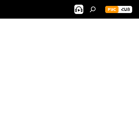
РУС
ՀԱՅ