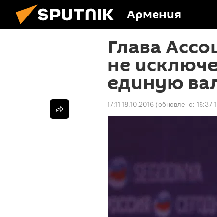
Армения
Глава Ассо
не исключе
единую ва
17:11 18.10.2016
(обновлено:
16:37 