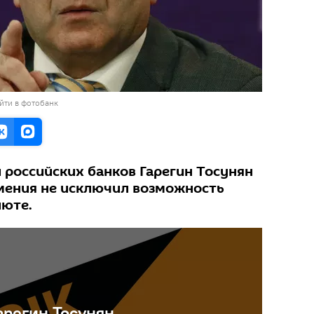
йти в фотобанк
 российских банков Гарегин Тосунян
рмения не исключил возможность
люте.
арегин Тосунян