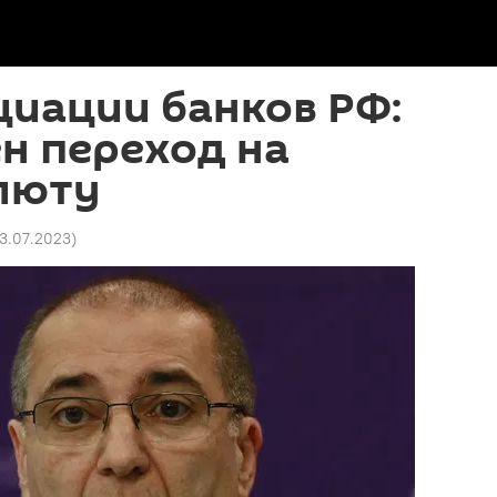
циации банков РФ:
н переход на
люту
13.07.2023
)