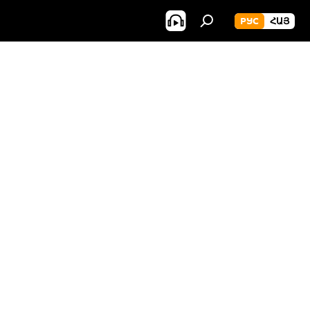
РУС
ՀԱՅ