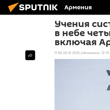
Армения
Учения сис
в небе чет
включая А
11:58 26.10.2016
(обновлено:
12:19