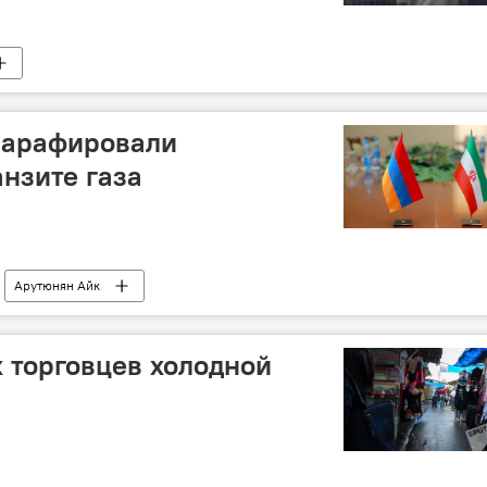
парафировали
нзите газа
Арутюнян Айк
ранзиту газа
армяно-иранское сотрудничество
х торговцев холодной