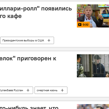
Хиллари-ролл" появились
го кафе
0:32
Президентские выборы в США
елок" приговорен к
Кулекбаев Руслан
смертная казнь
о-нибудь знает, что