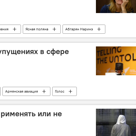
ения
Ясная поляна
Абгарян Наринэ
упущениях в сфере
Армянская авиация
Голос
применять или не