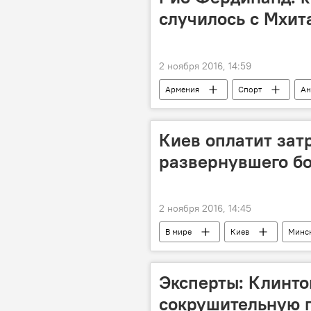
случилось с Мхит
2 ноября 2016, 14:59
Армения
Спорт
Ан
Киев оплатит зат
развернувшего бо
2 ноября 2016, 14:45
В мире
Киев
Минс
Белавиа
Эксперты: Клинто
сокрушительную 