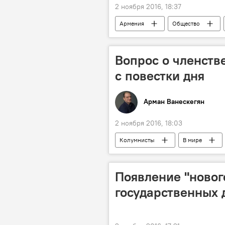
2 ноября 2016, 18:37
Армения
Общество
Вопрос о членств
с повестки дня
Арман Ванескегян
2 ноября 2016, 18:03
Колумнисты
В мире
Появление "новог
государственных