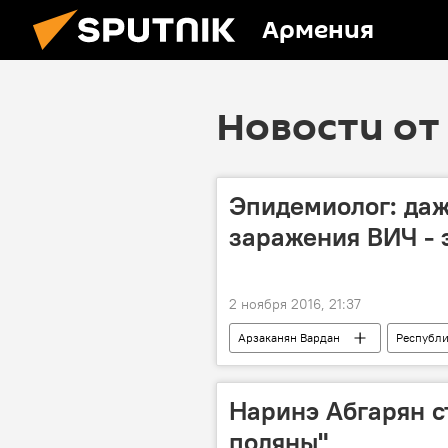
Армения
Новости от 
Эпидемиолог: даж
заражения ВИЧ -
2 ноября 2016, 21:37
Арзаканян Вардан
Республи
Наринэ Абгарян с
поляны"