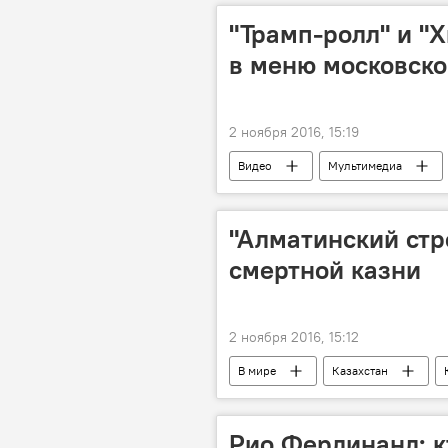
"Трамп-ролл" и "
в меню московско
2 ноября 2016, 15:19
Видео
Мультимедиа
"Алматинский стр
смертной казни
2 ноября 2016, 15:12
В мире
Казахстан
Рио Фердинанд: кт