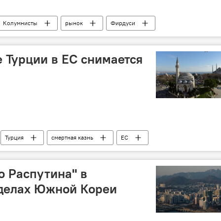
Колумнисты
рынок
Фирдуси
е Турции в ЕС снимается
Турция
смертная казнь
ЕС
о Распутина" в
 делах Южной Кореи