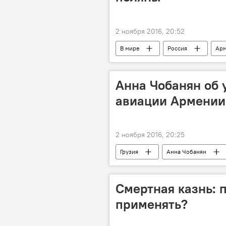
2 ноября 2016, 20:52
В мире
Россия
Арм
вручение литературной премии
Анна Чобанян об 
авиации Армении
2 ноября 2016, 20:25
Грузия
Анна Чобанян
Смертная казнь: 
применять?