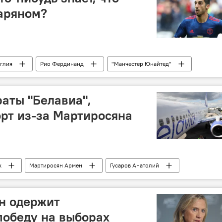
аряном?
глия
Рио Фердинанд
"Манчестер Юнайтед"
раты "Белавиа",
рт из-за Мартиросяна
к
Мартиросян Армен
Гусаров Анатолий
н одержит
победу на выборах