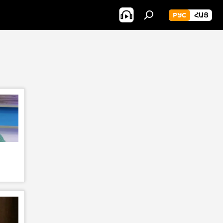
РУС
ՀԱՅ