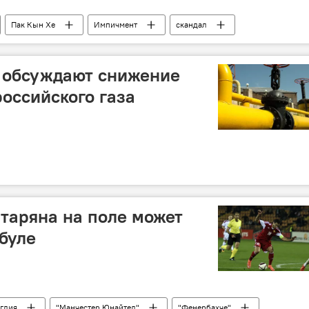
Пак Кын Хе
Импичмент
скандал
и обсуждают снижение
российского газа
таряна на поле может
мбуле
глия
"Манчестер Юнайтед"
"Фенербахче"