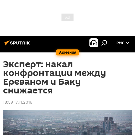
РУС
Армения
Эксперт: накал
конфронтации между
Ереваном и Баку
снижается
18:39 17.11.2016