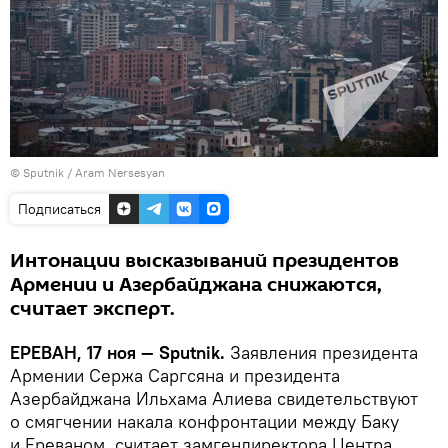
© Sputnik / Aram Nersesyan
Подписаться
Интонации высказываний президентов
Армении и Азербайджана снижаются,
считает эксперт.
ЕРЕВАН, 17 ноя — Sputnik.
Заявления президента
Армении Сержа Саргсяна и президента
Азербайджана Ильхама Алиева свидетельствуют
о смягчении накала конфронтации между Баку
и Ереваном, считает замгендиректора Центра