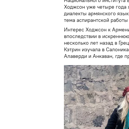
Национального института в
Ходжсон уже четыре года ж
диалекты армянского язык
тема аспирантской работы
Интерес Ходжсон к Армени
впоследствии в искреннюю
несколько лет назад в Гре
Кэтрин изучала в Салоник
Алаверди и Анкаван, где п