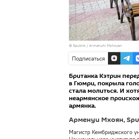
© Sputnik / Armenuhi Mkhoyan
Подписаться
Британка Кэтрин перед
в Гюмри, покрыла голо
стала молиться. И хот
неармянское происхожд
армянка.
Арменуи Мхоян, Sput
Магистр Кембриджского ун