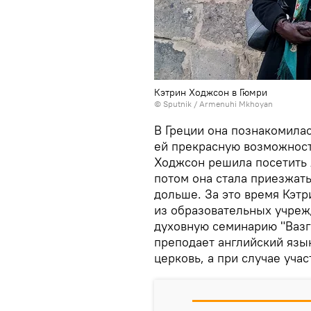
Кэтрин Ходжсон в Гюмри
© Sputnik / Armenuhi Mkhoyan
В Греции она познакомилас
ей прекрасную возможност
Ходжсон решила посетить 
потом она стала приезжать
дольше. За это время Кэтр
из образовательных учре
духовную семинарию "Вазге
преподает английский язы
церковь, а при случае уча