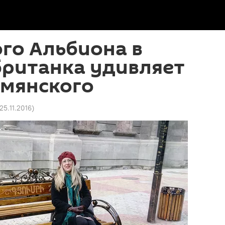
го Альбиона в
британка удивляет
рмянского
25.11.2016
)