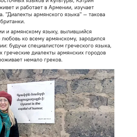
осточных языков и культуры, Кэтрин
ивет и работает в Армении, изучает
а. "Диалекты армянского языка" — такова
 британки.
и и армянскому языку, вылившийся
 любовь ко всему армянскому, зародился
ции: будучи специалистом греческого языка,
ах греческие диалекты армянских городов
роживает немало греков.