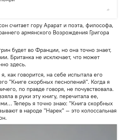
© Sputni
н считает гору Арарат и поэта, философа,
 раннего армянского Возрождения Григора
ин будет во Франции, но она точно знает,
нии. Британка не исключает, что может
нно здесь.
 я, как говорится, на себе испытала его
его "Книге скорбных песнопений". Когда я
ичего, по правде говоря, не почувствовала.
взяла в руки эту книгу, перечитала ее,
ами… Теперь я точно знаю: "Книга скорбных
зывают в народе "Нарек" — это колоссальная
он.