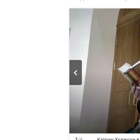
1
/4
Кэтрин Ходжсон в