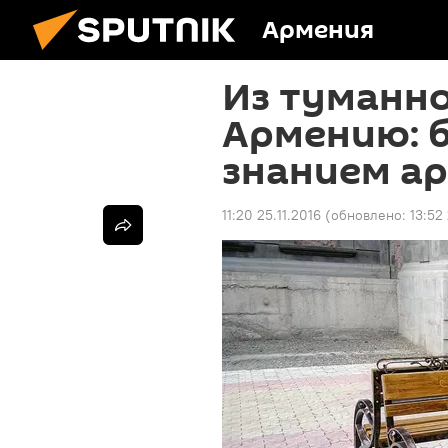
Армения
Из туманно
Армению: 
знанием а
11:20 25.11.2016
(обновлено:
13:52 