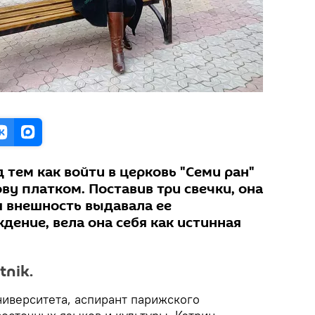
 тем как войти в церковь "Семи ран"
ву платком. Поставив три свечки, она
я внешность выдавала ее
ение, вела она себя как истинная
nik.
иверситета, аспирант парижского