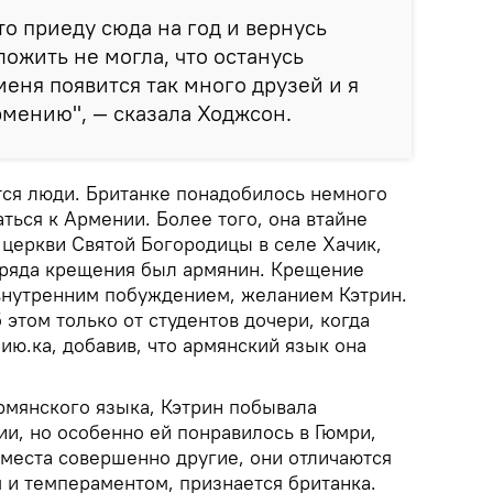
то приеду сюда на год и вернусь
ложить не могла, что останусь
 меня появится так много друзей и я
мению", — сказала Ходжсон.
тся люди. Британке понадобилось немного
ться к Армении. Более того, она втайне
 церкви Святой Богородицы в селе Хачик,
бряда крещения был армянин. Крещение
внутренним побуждением, желанием Кэтрин.
 этом только от студентов дочери, когда
ю.ка, добавив, что армянский язык она
рмянского языка, Кэтрин побывала
и, но особенно ей понравилось в Гюмри,
 места совершенно другие, они отличаются
 и темпераментом, признается британка.