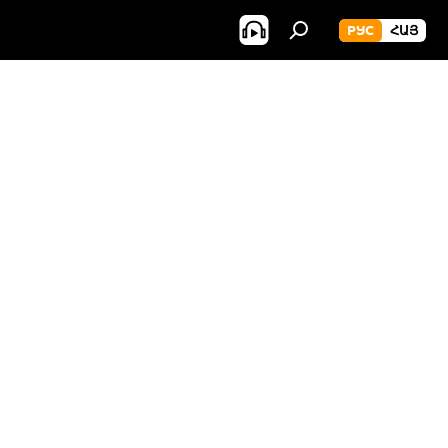
РУС
ՀԱՅ