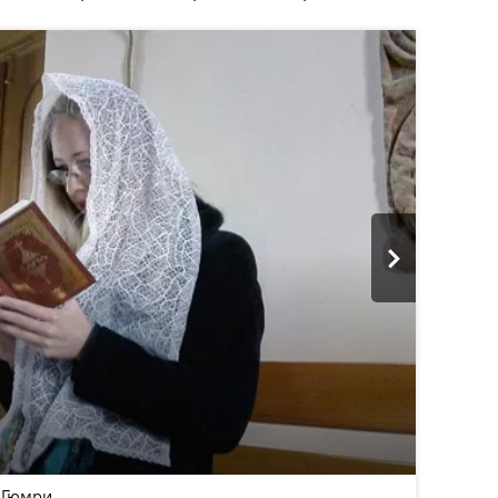
2
/4
 Гюмри