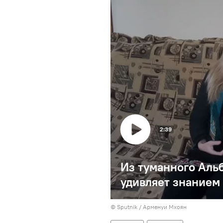
2:39
Из туманного Аль
удивляет знанием
© Sputnik / Арменуи Мхоян