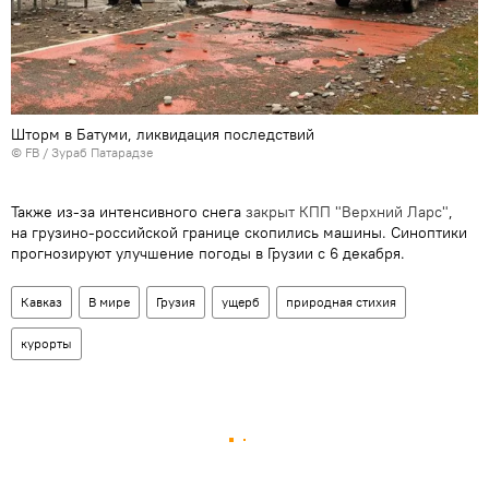
Шторм в Батуми, ликвидация последствий
©
FB / Зураб Патарадзе
Также из-за интенсивного снега
закрыт КПП "Верхний Ларс"
,
на грузино-российской границе скопились машины. Синоптики
прогнозируют улучшение погоды в Грузии с 6 декабря.
Кавказ
В мире
Грузия
ущерб
природная стихия
курорты