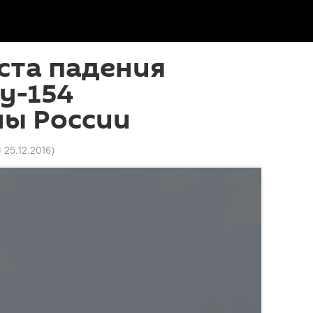
ста падения
у-154
ы России
0 25.12.2016
)