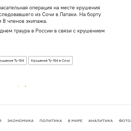
асательная операция на месте крушения
 следовавшего из Сочи в Латаки. На борту
 8 членов экипажа.
днем траура в России в связи с крушением
рушение Ту-154
Крушение Ту-154 в Сочи
Я
ЭКОНОМИКА
ПОЛИТИКА
В МИРЕ
АНАЛИТИКА
ФОТО