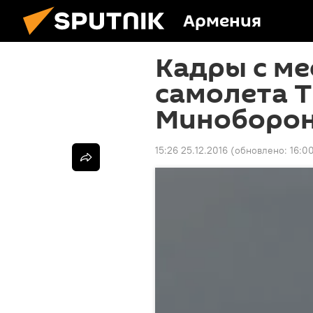
Армения
Кадры с ме
самолета Т
Миноборон
15:26 25.12.2016
(обновлено:
16:0