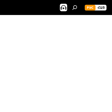
РУС
ՀԱՅ