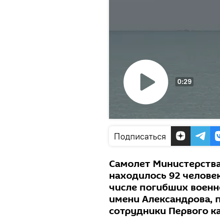
0:29
Воспроизвести
видео
Подписаться
Cамолет Министерства
находилось 92 человек
числе погибших воен
имени Александрова, 
сотрудники Первого ка