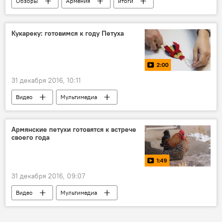
Обзоры
Армения
итоги
Кукареку: готовимся к году Петуха
2:00
31 декабря 2016, 10:11
Видео
Мультимедиа
изготовление елочных игрушек
Этот Новый год
Армянские петухи готовятся к встрече
своего года
1:49
31 декабря 2016, 09:07
Видео
Мультимедиа
Этот Новый год