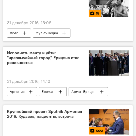
15
31 декабря 2016, 15:06
Фото
Мультимедиа
Исполнить мечту и уйти:
"чрезвычайный город" Ерицяна стал
реальностью
31 декабря 2016, 14:10
Армения
Ережан
Армен Ерицян
Ерицян
МЧС
Крупнейший проект Sputnik Армения
2016: Кудзаев, пациенты, встреча
5:23