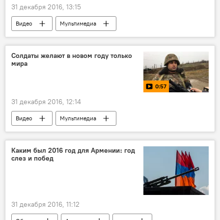
31 декабря 2016, 13:15
Видео
Мультимедиа
Доктор Кудзаев в Армении: 28 лет спустя
SputnikStory
Кудзаев Казбек
Солдаты желают в новом году только
мира
Спитакское землетрясение 1988 года
0:57
31 декабря 2016, 12:14
Видео
Мультимедиа
новогодние поздравления
мир
граница
пограничник
Новый год
Каким был 2016 год для Армении։ год
слез и побед
поздравления
солдат
31 декабря 2016, 11:12