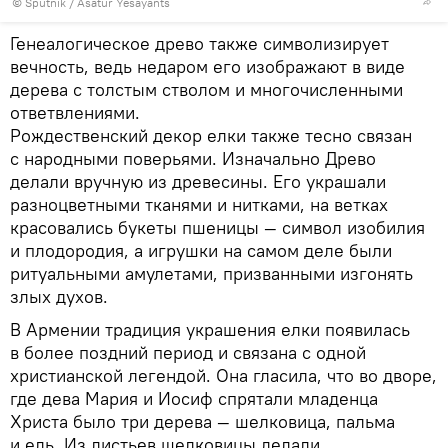
© Sputnik / Asatur Yesayants
Генеалогическое древо также символизирует
вечность, ведь недаром его изображают в виде
дерева с толстым стволом и многочисленными
ответвлениями.
Рождественский декор елки также тесно связан
с народными поверьями. Изначально Древо
делали вручную из древесины. Его украшали
разноцветными тканями и нитками, на ветках
красовались букеты пшеницы — символ изобилия
и плодородия, а игрушки на самом деле были
ритуальными амулетами, призванными изгонять
злых духов.
В Армении традиция украшения елки появилась
в более поздний период и связана с одной
христианской легендой. Она гласила, что во дворе,
где дева Мария и Иосиф спрятали младенца
Христа было три дерева — шелковица, пальма
и ель. Из листьев шелковицы делали