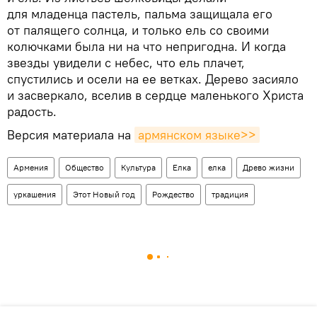
для младенца пастель, пальма защищала его
от палящего солнца, и только ель со своими
колючками была ни на что непригодна. И когда
звезды увидели с небес, что ель плачет,
спустились и осели на ее ветках. Дерево засияло
и засверкало, вселив в сердце маленького Христа
радость.
Версия материала на
армянском языке>>
Армения
Общество
Культура
Елка
елка
Древо жизни
уркашения
Этот Новый год
Рождество
традиция