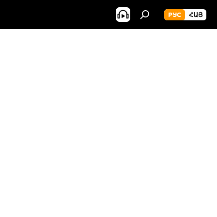
РУС
ՀԱՅ