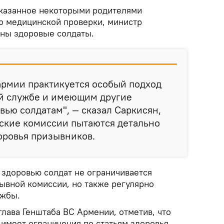
ысказанное некоторыми родителями
о медицинской проверки, министр
жны здоровые солдаты.
 армии практикуется особый подход
ой службе и имеющим другие
вью солдатам", — сказал Саркисян,
нские комиссии пытаются детально
оровья призывников.
 здоровью солдат не ограничивается
ывной комиссии, но также регулярно
ужбы.
лава Генштаба ВС Армении, отметив, что
имеет ограничения по статьям здоровья.