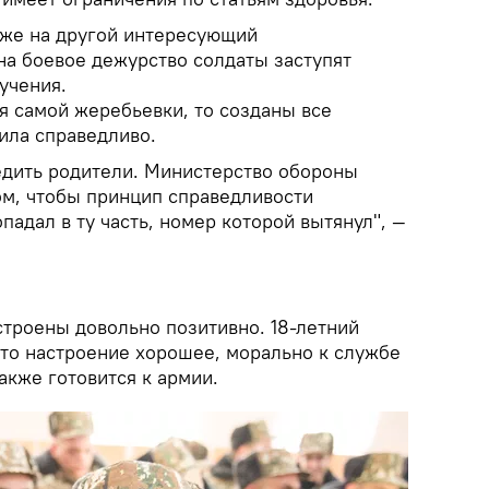
акже на другой интересующий
на боевое дежурство солдаты заступят
учения.
ся самой жеребьевки, то созданы все
ила справедливо.
едить родители. Министерство обороны
ом, чтобы принцип справедливости
падал в ту часть, номер которой вытянул", —
троены довольно позитивно. 18-летний
что настроение хорошее, морально к службе
также готовится к армии.