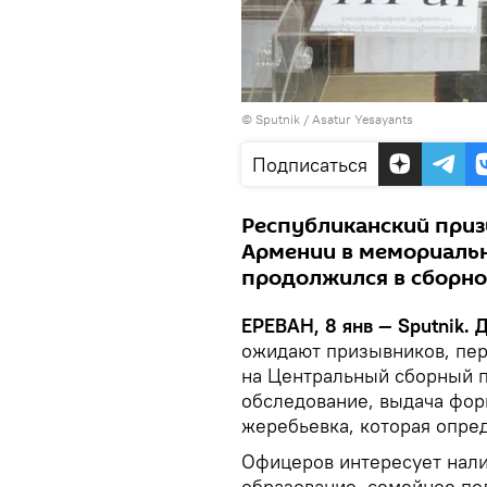
© Sputnik / Asatur Yesayants
Подписаться
Республиканский приз
Армении в мемориальн
продолжился в сборно
ЕРЕВАН, 8 янв — Sputnik. Д
ожидают призывников, пер
на Центральный сборный п
обследование, выдача фор
жеребьевка, которая опре
Офицеров интересует нали
образование, семейное по