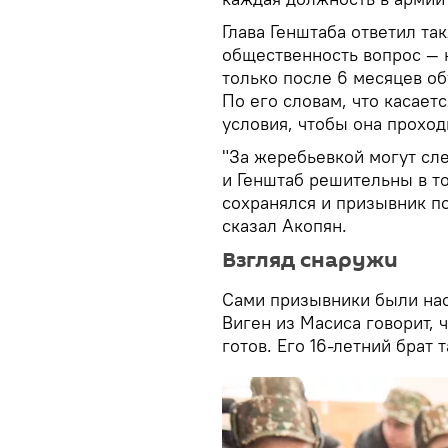
Глава Генштаба ответил т
общественность вопрос — 
только после 6 месяцев об
По его словам, что касает
условия, чтобы она проход
"За жеребьевкой могут сл
и Генштаб решительны в т
сохранялся и призывник по
сказал Акопян.
Взгляд снаружи
Сами призывники были нас
Виген из Масиса говорит, 
готов. Его 16-летний брат 