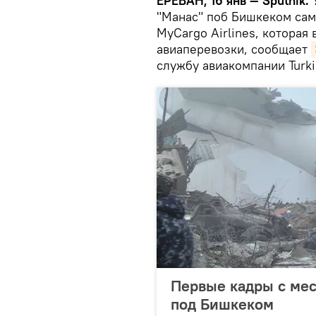
ЕРЕВАН, 16 янв — Sputnik.
У
"Манас" поб Бишкеком сам
MyCargo Airlines, котора
авиаперевозки, сообщает
службу авиакомпании Turkis
Первые кадры с мес
под Бишкеком