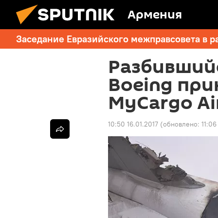
Армения
Заседание Евразийского межправсовета в р
Разбивший
Boeing пр
MyCargo Air
10:50 16.01.2017
(обновлено:
11:06