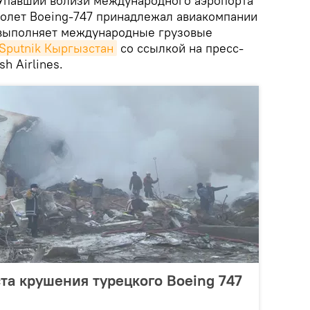
павший вблизи международного аэропорта
олет Boeing-747 принадлежал авиакомпании
я выполняет международные грузовые
Sputnik Кыргызстан
со ссылкой на пресс-
h Airlines.
та крушения турецкого Boeing 747