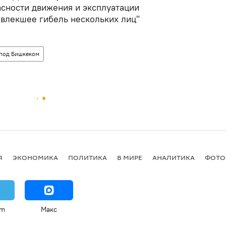
сности движения и эксплуатации
овлекшее гибель нескольких лиц"
 под Бишкеком
Я
ЭКОНОМИКА
ПОЛИТИКА
В МИРЕ
АНАЛИТИКА
ФОТО
am
Макс