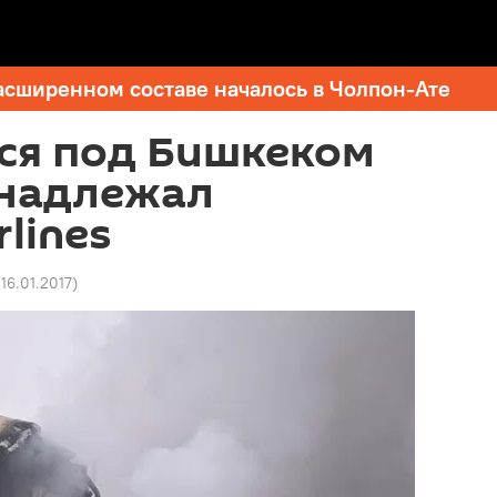
асширенном составе началось в Чолпон-Ате
ся под Бишкеком
инадлежал
lines
 16.01.2017
)