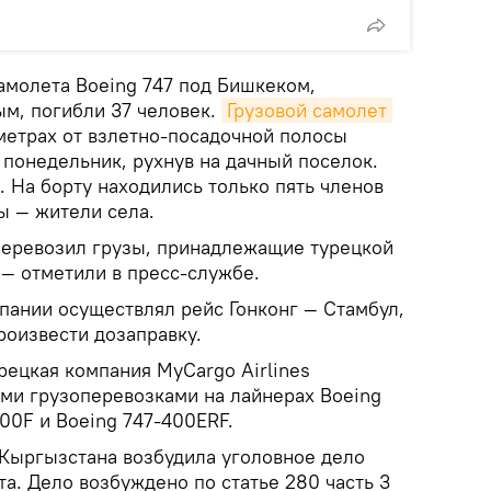
амолета Boeing 747 под Бишкеком,
м, погибли 37 человек.
Грузовой самолет 
метрах от взлетно-посадочной полосы
 понедельник, рухнув на дачный поселок.
 На борту находились только пять членов
ы — жители села.
 перевозил грузы, принадлежащие турецкой
, — отметили в пресс-службе.
пании осуществлял рейс Гонконг — Стамбул,
роизвести дозаправку.
рецкая компания MyCargo Airlines
и грузоперевозками на лайнерах Boeing
00F и Boeing 747-400ERF.
 Кыргызстана возбудила уголовное дело
а. Дело возбуждено по статье 280 часть 3