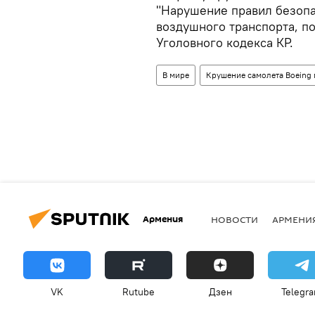
"Нарушение правил безопа
воздушного транспорта, п
Уголовного кодекса КР.
В мире
Крушение самолета Boeing
Армения
НОВОСТИ
АРМЕНИ
VK
Rutube
Дзен
Telegr