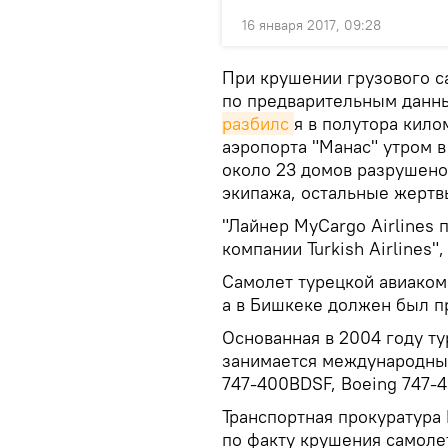
16 января 2017, 09:28
При крушении грузового с
по предварительным данны
разбилс
я в полутора кило
аэропорта "Манас" утром в
около 23 домов разрушено.
экипажа, остальные жертв
"Лайнер MyCargo Airlines
компании Turkish Airlines"
Самолет турецкой авиаком
а в Бишкеке должен был п
Основанная в 2004 году ту
занимается международным
747-400BDSF, Boeing 747-4
Транспортная прокуратура
по факту крушения самолет