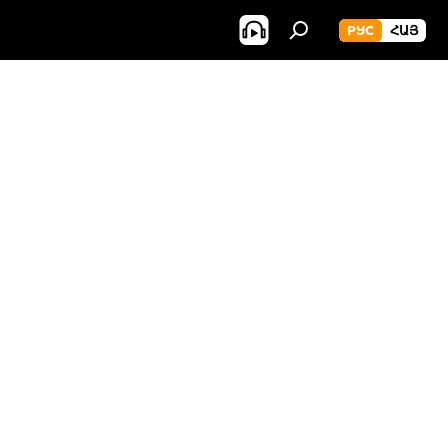
РУС
ՀԱՅ