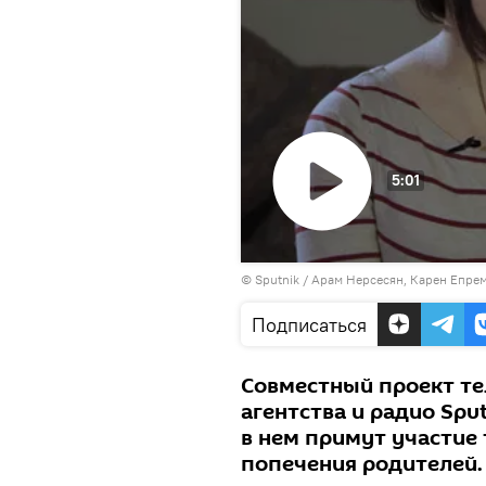
5:01
Воспроизвести
© Sputnik / Арам Нерсесян, Карен Епре
видео
Подписаться
Совместный проект т
агентства и радио Sput
в нем примут участие 
попечения родителей