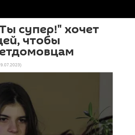
"Ты супер!" хочет
цей, чтобы
детдомовцам
 19.07.2023
)