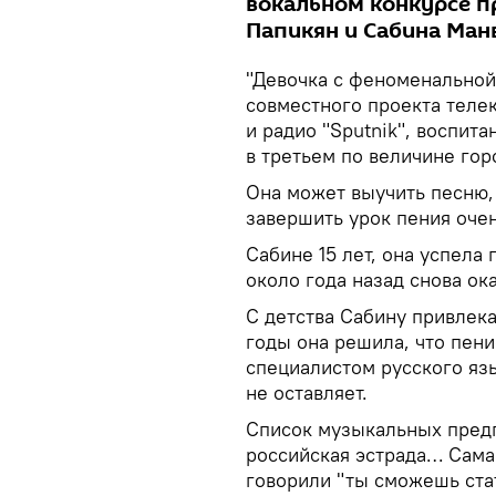
вокальном конкурсе п
Папикян и Сабина Ман
"Девочка с феноменальной
совместного проекта теле
и радио "Sputnik", воспит
в третьем по величине го
Она может выучить песню, 
завершить урок пения очен
Сабине 15 лет, она успела
около года назад снова ок
С детства Сабину привлека
годы она решила, что пение
специалистом русского яз
не оставляет.
Список музыкальных предп
российская эстрада… Сама 
говорили "ты сможешь ста