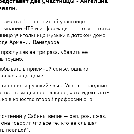
редставят две участницы - Ангелина
велян.
 памятью" — говорит об участнице
компании НТВ и информационного агентства
аннице учительница музыки в детском доме
роде Армении Ванадзоре.
прослушав ее три раза, убедить ее
ь трудно.
 побывать в приемной семье, однако
азалась в детдоме.
ли пение и русский язык. Уже в последние
 все-таки для нее главнее, хотя идею стать
ыка в качестве второй профессии она
очтений у Сабины велик — рэп, рок, джаз,
она говорит, что все те, кто ее слышал,
ть певицей".