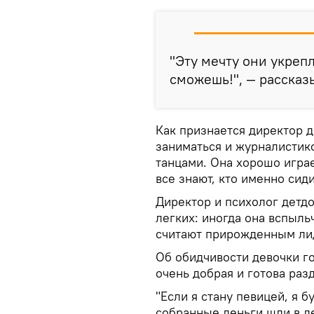
"Эту мечту они укрепл
сможешь!", — рассказ
Как признается директор д
заниматься и журналистик
танцами. Она хорошо играе
все знают, кто именно сид
Директор и психолог детд
легких: иногда она вспыл
считают прирожденным лиде
Об обидчивости девочки го
очень добрая и готова раз
"Если я стану певицей, я 
собранные деньги шли в де