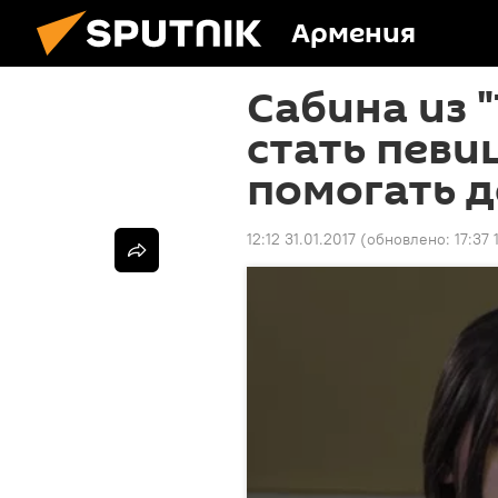
Армения
Сабина из 
стать певи
помогать 
12:12 31.01.2017
(обновлено:
17:37