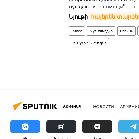
нуждаются в помощи", — г
Նյութի
հայերեն տարբե
Видео
Мультимедиа
Сабина
конкурс "Ты супер!"
Армения
НОВОСТИ
АРМЕНИ
VK
Rutube
Дзен
Telegr