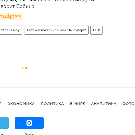
оворит Сабина.
րակը>>
талант шоу
Детское вокальное шоу "Ты супер!"
НТВ
Я
ЭКОНОМИКА
ПОЛИТИКА
В МИРЕ
АНАЛИТИКА
ФОТО
am
Макс