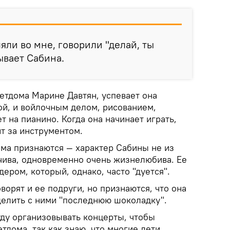
яли во мне, говорили "делай, ты
ывает Сабина.
етдома Марине Давтян, успевает она
ой, и войлочным делом, рисованием,
т на пианино. Когда она начинает играть,
ит за инструментом.
ома признаются — характер Сабины не из
ьчива, одновременно очень жизнелюбива. Ее
ром, который, однако, часто "дуется".
ворят и ее подруги, но признаются, что она
делить с ними "последнюю шоколадку".
буду организовывать концерты, чтобы
тдома, так как знаю, что многие дети