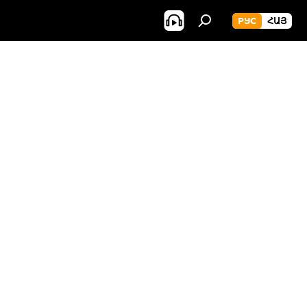
РУС
ՀԱՅ