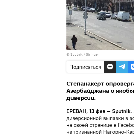
© Sputnik / Stringer
Подписаться
Степанакерт опровер
Азербайджана о якобы
диверсии.
ЕРЕВАН, 13 фев — Sputnik.
диверсионной вылазки в з
на своей странице в Face
непризнанной Нагорно-Кар