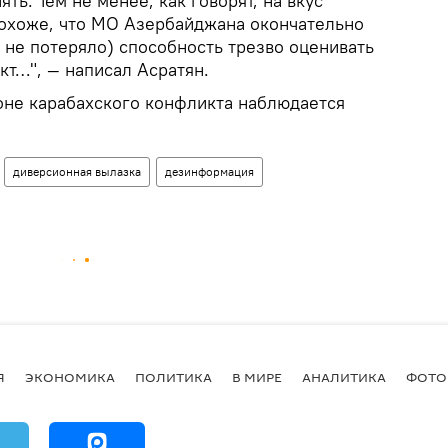
ять. Тем не менее, как говорят, на вкус
 похоже, что МО Азербайджана окончательно
е не потеряло) способность трезво оценивать
кт…", — написал Асратян.
зоне карабахского конфликта наблюдается
диверсионная вылазка
дезинформация
Я
ЭКОНОМИКА
ПОЛИТИКА
В МИРЕ
АНАЛИТИКА
ФОТО