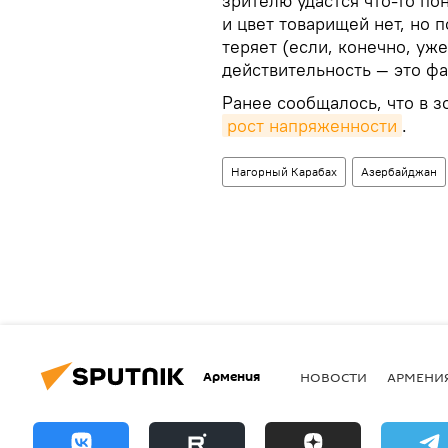
зрителю удастся что-то пон
и цвет товарищей нет, но
теряет (если, конечно, уж
действительность — это фа
Ранее сообщалось, что в 
рост напряженности
.
Нагорный Карабах
Азербайджан
Армения
НОВОСТИ
АРМЕНИ