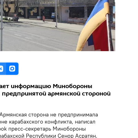
гает информацию Минобороны
 предпринятой армянской стороной
Армянская сторона не предпринимала
оне карабахского конфликта, написал
book пресс-секретарь Минобороны
абахской Республики Сенор Асратян.