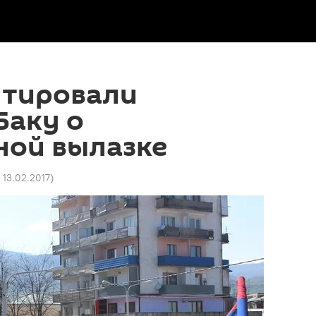
тировали
Баку о
ной вылазке
 13.02.2017
)