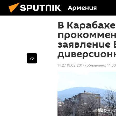
Армения
В Карабахе
прокоммен
заявление 
диверсион
14:27 13.02.2017
(обновлено:
14:30