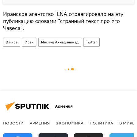
Иранское агентство ILNA отреагировало на эту
публикацию словами "странный текст про Уго
Чавеса".
В мире
Иран
Махмуд Ахмадинежад
Twitter
Армения
НОВОСТИ
АРМЕНИЯ
ЭКОНОМИКА
ПОЛИТИКА
В МИРЕ