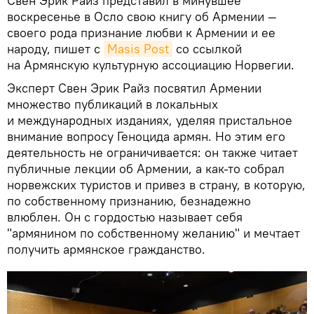
Свен Эрик Райз представил в минувшее
воскресенье в Осло свою книгу об Армении —
своего рода признание любви к Армении и ее
народу, пишет с
Masis Post
со ссылкой
на Армянскую культурную ассоциацию Норвегии.
Эксперт Свен Эрик Райз посвятил Армении
множество публикаций в локальных
и международных изданиях, уделяя пристальное
внимание вопросу Геноцида армян. Но этим его
деятельность не ограничивается: oн также читает
публичные лекции об Армении, а как-то собрал
норвежских туристов и привез в страну, в которую,
по собственному признанию, безнадежно
влюблен. Он с гордостью называет себя
"армянином по собственному желанию" и мечтает
получить армянское гражданство.