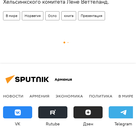
Хельсинкского комитета Лене Веттеланд.
В мире
Норвегия
Осло
книга
Презентация
Армения
НОВОСТИ
АРМЕНИЯ
ЭКОНОМИКА
ПОЛИТИКА
В МИРЕ
VK
Rutube
Дзен
Telegram