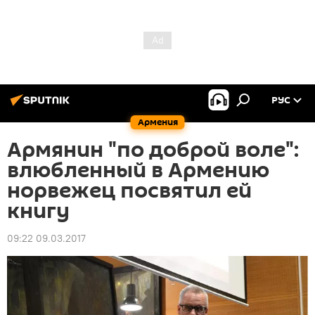
РУС
Армения
Армянин "по доброй воле":
влюбленный в Армению
норвежец посвятил ей
книгу
09:22 09.03.2017