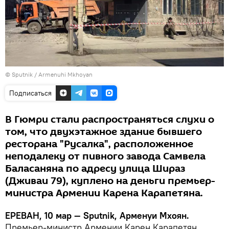
© Sputnik / Armenuhi Mkhoyan
Подписаться
В Гюмри стали распространяться слухи о
том, что двухэтажное здание бывшего
ресторана "Русалка", расположенное
неподалеку от пивного завода Самвела
Баласаняна по адресу улица Шираз
(Дживаи 79), куплено на деньги премьер-
министра Армении Карена Карапетяна.
ЕРЕВАН, 10 мар — Sputnik, Арменуи Мхоян.
Премьер-министр Армении Карен Карапетян