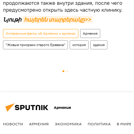
продолжаются также внутри здания, после чего
предусмотрено открыть здесь частную клинику.
Նյութի
հայերեն տարբերակը>>
Интересные факты об Армении и армянах
Армения
"Живые призраки старого Еревана"
история
здания
Армения
НОВОСТИ
АРМЕНИЯ
ЭКОНОМИКА
ПОЛИТИКА
В МИРЕ