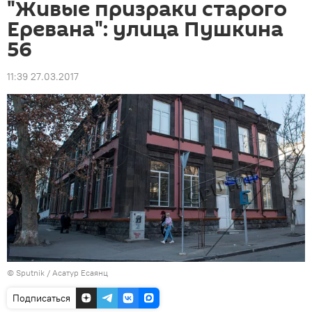
"Живые призраки старого
Еревана": улица Пушкина
56
11:39 27.03.2017
© Sputnik / Асатур Есаянц
Подписаться