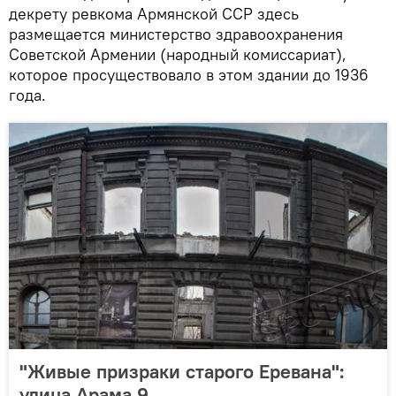
декрету ревкома Армянской ССР здесь
размещается министерство здравоохранения
Советской Армении (народный комиссариат),
которое просуществовало в этом здании до 1936
года.
"Живые призраки старого Еревана":
улица Арама 9