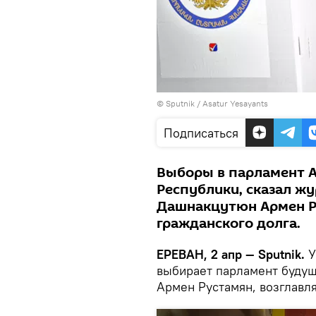
© Sputnik / Asatur Yesayants
Подписаться
Выборы в парламент А
Республики, сказал ж
Дашнакцутюн Армен Р
гражданского долга.
ЕРЕВАН, 2 апр — Sputnik.
У
выбирает парламент будущ
Армен Рустамян, возглавл