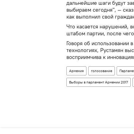
дальнейшие шаги будут за
выбираем сегодня", — сказ
как выполнил свой граждан
Что касается нарушений, 
штабом партии, после чег
Говоря об использовании 
технологиях, Рустамян вы
восприимчива к инновациям
Армения
голосование
Парламе
Выборы в парламент Армении 2017