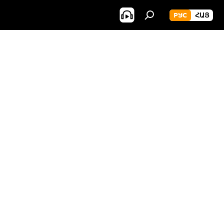
РУС
ՀԱՅ