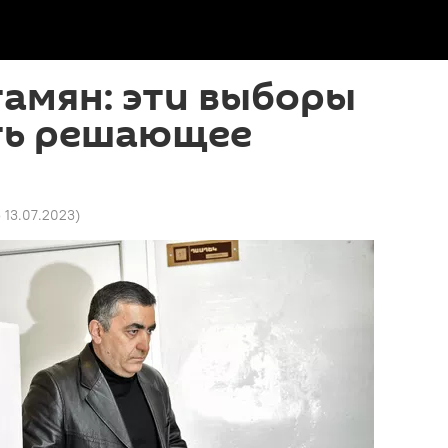
амян: эти выборы
ть решающее
5 13.07.2023
)