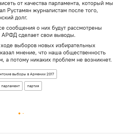
висеть от качества парламента, который мы
ал Рустамян журналистам после того,
ский долг.
все сообщения о них будут рассмотрены
о АРФД сделает свои выводы.
в ходе выборов новых избирательных
сказал мнение, что наша общественность
, а потому никаких проблем не возникнет.
нтские выборы в Армении 2017
парламент
партия