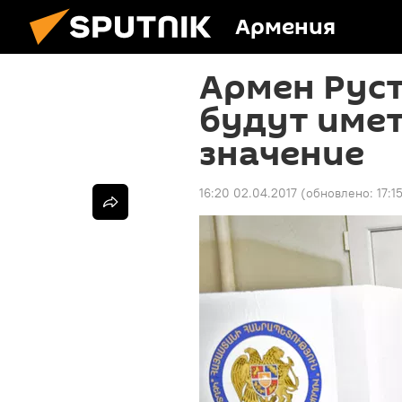
Армения
Армен Руст
будут име
значение
16:20 02.04.2017
(обновлено:
17:1