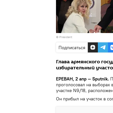
©
President
Подписаться
Глава армянского гос
избирательный участок
ЕРЕВАН, 2 апр — Sputnik.
П
проголосовал на выборах 
участке N9/18, расположе
Он прибыл на участок в с