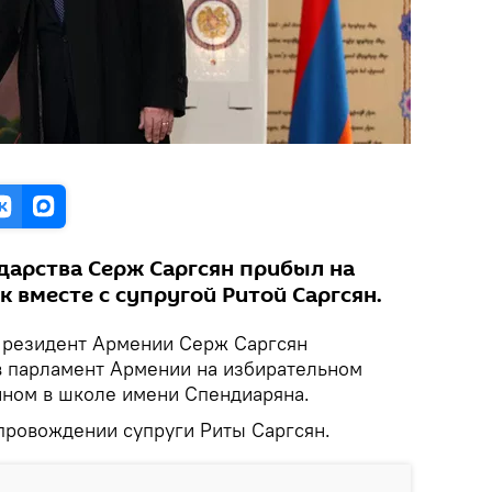
ударства Серж Саргсян прибыл на
 вместе с супругой Ритой Саргсян.
резидент Армении Серж Саргсян
в парламент Армении на избирательном
нном в школе имени Спендиаряна.
опровождении супруги Риты Саргсян.