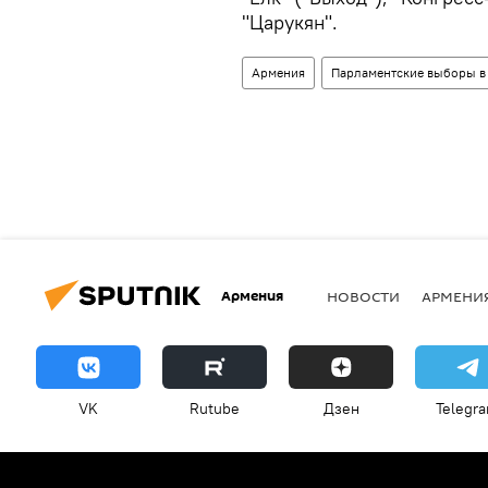
"Царукян".
Армения
Парламентские выборы в
Армения
НОВОСТИ
АРМЕНИ
VK
Rutube
Дзен
Telegr