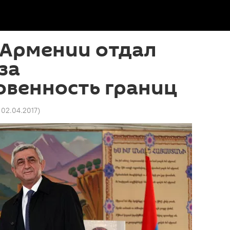
 Армении отдал
за
овенность границ
 02.04.2017
)