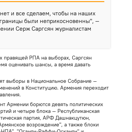
нет и все сделаем, чтобы на наших
 границы были неприкосновенны", —
мении Серж Саргсян журналистам
ах правящей РПА на выборах, Саргсян
ремя оценивать шансы, а время давать
ят выборы в Национальное Собрание —
менений в Конституцию. Армения переходит
авления.
нт Армении борются девять политических
артий и четыре блока — Республиканская
тическая партия, АРФ Дашнакцутюн,
Армянское возрождение", а также блоки
с-НПА", "Оганян-Раффи-Осканян" и