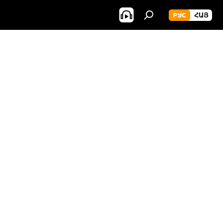
РУС
ՀԱՅ