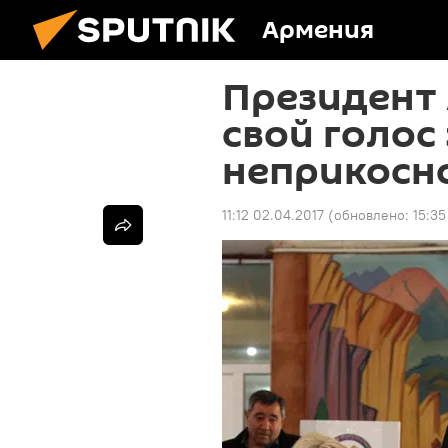
Армения
Президент
свой голос 
неприкосн
11:12 02.04.2017
(обновлено:
15:35