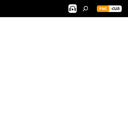
РУС
ՀԱՅ