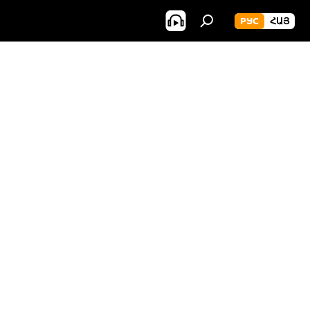
РУС
ՀԱՅ