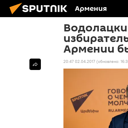
Армения
Водолацки
избиратель
Армении б
20:47 02.04.2017
(обновлено:
16: