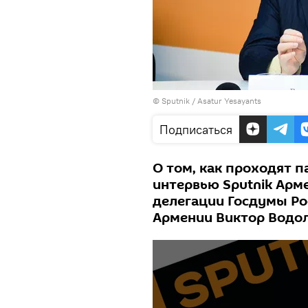
© Sputnik / Asatur Yesayants
Подписаться
О том, как проходят 
интервью Sputnik Арм
делегации Госдумы Ро
Армении Виктор Водо