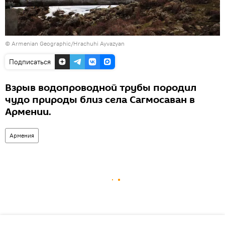
© Armenian Geographic/Hrachuhi Ayvazyan
Подписаться
Взрыв водопроводной трубы породил
чудо природы близ села Сагмосаван в
Армении.
Армения