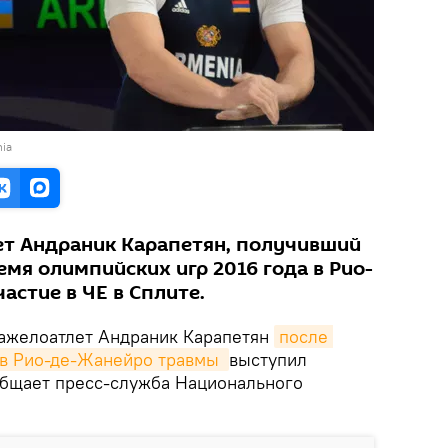
nia
т Андраник Карапетян, получивший
мя олимпийских игр 2016 года в Рио-
астие в ЧЕ в Сплите.
ажелоатлет Андраник Карапетян
после 
в Рио-де-Жанейро травмы 
выступил
общает пресс-служба Национального