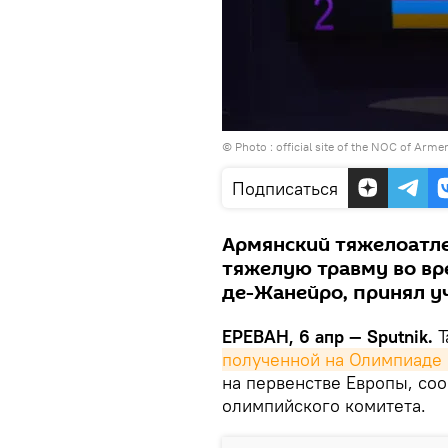
© Photo :
official site of the NOC of Arme
Подписаться
Армянский тяжелоатле
тяжелую травму во вре
де-Жанейро, принял уч
ЕРЕВАН, 6 апр — Sputnik.
Т
полученной на Олимпиаде 
на первенстве Европы, со
олимпийского комитета.