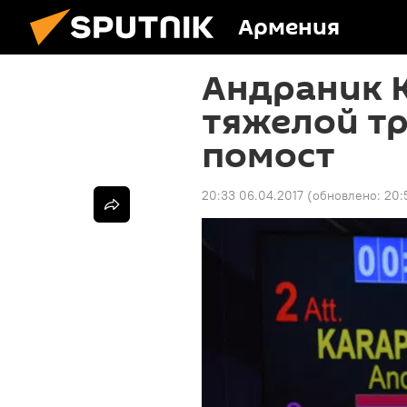
Армения
Андраник 
тяжелой тр
помост
20:33 06.04.2017
(обновлено:
20: