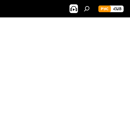
РУС
ՀԱՅ