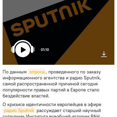
01:10
По данным
опроса
, проведенного по заказу
информационного агентства и радио Sputnik,
самой распространенной причиной сегодня
популярности правых партий в Европе стало
бездействие властей.
О кризисе идентичности европейцев в эфире
радио Sputnik
рассуждает старший научный
сотрудник Института всеобщей истории РАН