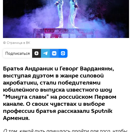
©
Страница в ВК
Подписаться
Братья Андраник и Геворг Варданяны,
выступая дуэтом в жанре силовой
акробатики, стали победителями
юбилейного выпуска известного шоу
"Минута славы" на российском Первом
канале. О своих чувствах и выборе
профессии братья рассказали Sputnik
Армения.
О том, какой путь пришлось пройти для того, чтобы