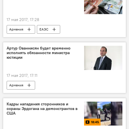
17 мая 2017, 17:28
Армения
ЕАЭС
евразийское пространство
комментарий
эксперт
единая валюта
Артур Ованнисян будет временно
исполнять обязанности министра
юстиции
17 мая 2017, 17:11
Армения
Кадры нападения сторонников и
охраны Эрдогана на демонстрантов в
США
18:45