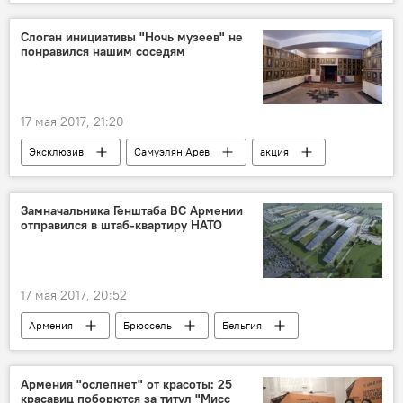
Слоган инициативы "Ночь музеев" не
понравился нашим соседям
17 мая 2017, 21:20
Эксклюзив
Самуэлян Арев
акция
Ночь музеев
слоган
Замначальника Генштаба ВС Армении
отправился в штаб-квартиру НАТО
17 мая 2017, 20:52
Армения
Брюссель
Бельгия
Оник Гаспарян
НАТО
Армения "ослепнет" от красоты: 25
красавиц поборются за титул "Мисс