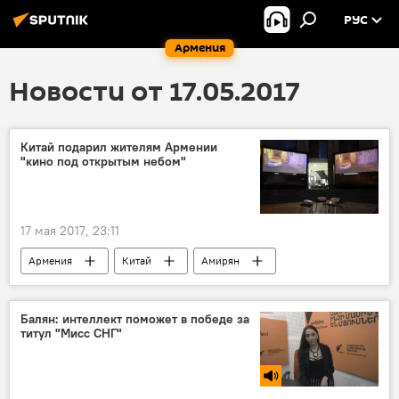
РУС
Армения
Новости от 17.05.2017
Китай подарил жителям Армении
"кино под открытым небом"
17 мая 2017, 23:11
Армения
Китай
Амирян
Эрлун
передвижной кинотеатр
кино
Балян: интеллект поможет в победе за
титул "Мисс СНГ"