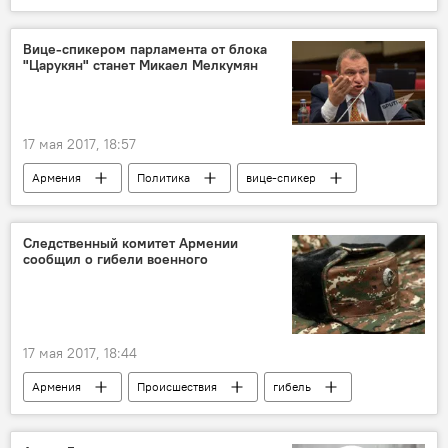
Приговор Пермякову. Как это было?
Вице-спикером парламента от блока
"Царукян" станет Микаел Мелкумян
17 мая 2017, 18:57
Армения
Политика
вице-спикер
Назначения и отставки
парламент
НС
блок "Царукян"
Следственный комитет Армении
сообщил о гибели военного
17 мая 2017, 18:44
Армения
Происшествия
гибель
военнослужащий