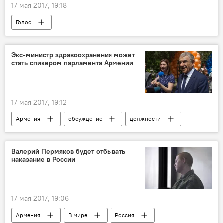
17 мая 2017, 19:18
Голос
Экс-министр здравоохранения может
стать спикером парламента Армении
17 мая 2017, 19:12
Армения
обсуждение
должности
Назначения и отставки
парламент
Эдуард Шармазанов
кандидаты
Валерий Пермяков будет отбывать
наказание в России
17 мая 2017, 19:06
Армения
В мире
Россия