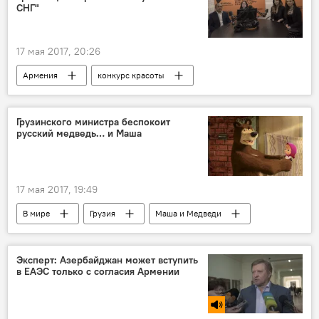
СНГ"
17 мая 2017, 20:26
Армения
конкурс красоты
мисс СНГ
Грузинского министра беспокоит
русский медведь… и Маша
17 мая 2017, 19:49
В мире
Грузия
Маша и Медведи
министра образования
английский
русский
воспитание
дети
Эксперт: Азербайджан может вступить
в ЕАЭС только с согласия Армении