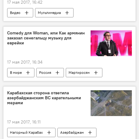
17 мая 2017, 16:42
Видео
Мультимедиа
Comedy для Woman, или Как армянин
заказал сенегальцу музыку для
еврейки
17 мая 2017, 16:34
В мире
Россия
Мартиросян
Левина
музыка
подарок
песня
Карабахская сторона ответила
азербайджанским ВС карательными
мерами
17 мая 2017, 16:11
Нагорный Карабах
Азербайджан