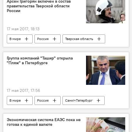
Арсен Григорян включен в состав
правительства Тверской области
России
17 мая 2017, 18:13
В мире
Россия
Тверская область
Арсен Григорян
назначение
Группа компаний "Ташир" открыла
"Пляж" в Петербурге
17 мая 2017, 17:56
В мире
Россия
Санкт-Петербург
группа компаний "Ташир"
открытие
Семья самого богатого армянина Самвела Карапетяна
Экономическая система ЕАЭС пока не
готова к единой валюте
центр