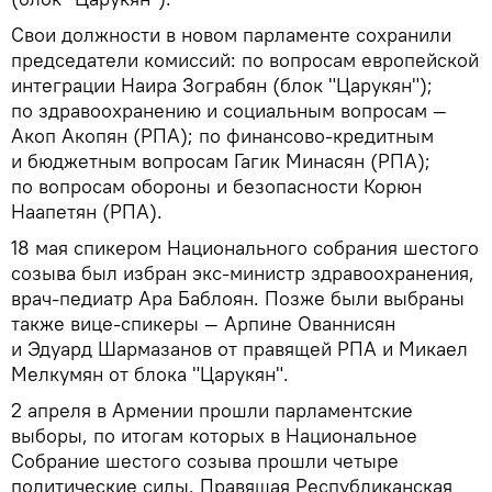
Свои должности в новом парламенте сохранили
председатели комиссий: по вопросам европейской
интеграции Наира Зограбян (блок "Царукян");
по здравоохранению и социальным вопросам —
Акоп Акопян (РПА); по финансово-кредитным
и бюджетным вопросам Гагик Минасян (РПА);
по вопросам обороны и безопасности Корюн
Наапетян (РПА).
18 мая спикером Национального собрания шестого
созыва был избран экс-министр здравоохранения,
врач-педиатр Ара Баблоян. Позже были выбраны
также вице-спикеры — Арпине Ованнисян
и Эдуард Шармазанов от правящей РПА и Микаел
Мелкумян от блока "Царукян".
2 апреля в Армении прошли парламентские
выборы, по итогам которых в Национальное
Собрание шестого созыва прошли четыре
политические силы. Правящая Республиканская