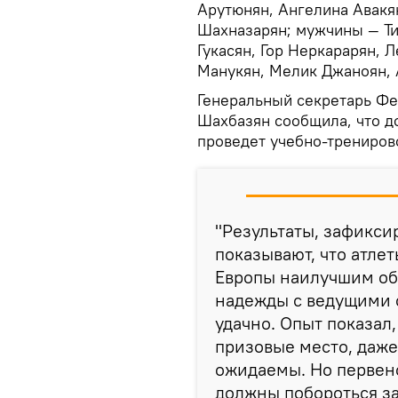
Арутюнян, Ангелина Авакя
Шахназарян; мужчины — Ти
Гукасян, Гор Неркарарян, 
Манукян, Мелик Джаноян, 
Генеральный секретарь Ф
Шахбазян сообщила, что д
проведет учебно-трениров
"Результаты, зафикс
показывают, что атле
Европы наилучшим об
надежды с ведущими 
удачно. Опыт показал
призовые место, даже
ожидаемы. Но первен
должны побороться за