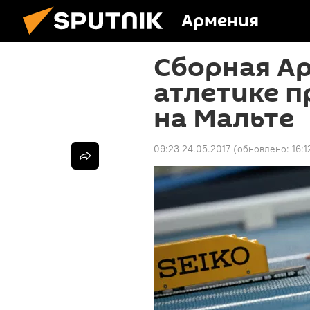
Армения
Сборная А
атлетике п
на Мальте
09:23 24.05.2017
(обновлено:
16:1