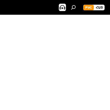
РУС
ՀԱՅ