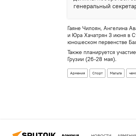
генеральный секретар
Гаяне Чилоян, Ангелина Ав
и Юра Хачатрян 3 июня в С
юношеском первенстве Бал
Также планируется участие
Грузии (26-28 мая).
Армения
Спорт
Мальта
чем
Армения
НОВОСТИ
АРМЕНИ