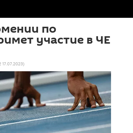
рмении по
римет участие в ЧЕ
2 17.07.2023
)