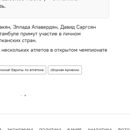
ь.
акян, Эллада Алавердян, Давид Саргсян
тамбуле примут участие в личном
канских стран.
 нескольких атлетов в открытом чемпионате
пионат Европы по атлетике
сборная Армении
Я
ЭКОНОМИКА
ПОЛИТИКА
В МИРЕ
АНАЛИТИКА
ФОТО