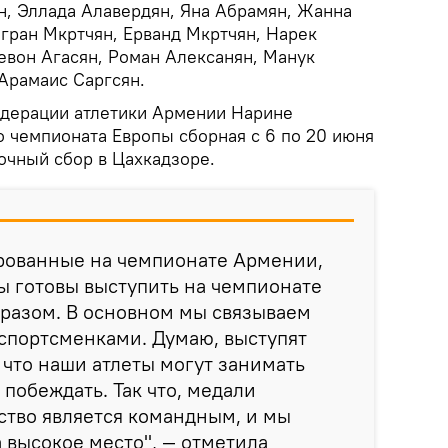
н, Эллада Алавердян, Яна Абрамян, Жанна
гран Мкртчян, Ерванд Мкртчян, Нарек
Левон Агасян, Роман Алексанян, Манук
Арамаис Саргсян.
едерации атлетики Армении Нарине
о чемпионата Европы сборная с 6 по 20 июня
очный сбор в Цахкадзоре.
ированные на чемпионате Армении,
ты готовы выступить на чемпионате
разом. В основном мы связываем
спортсменками. Думаю, выступят
, что наши атлеты могут занимать
 побеждать. Так что, медали
ство является командным, и мы
 высокое место", — отметила