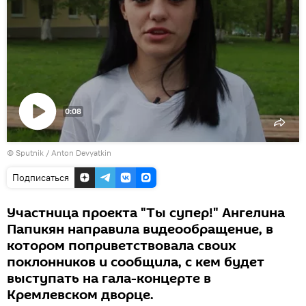
0:08
Воспроизвести
© Sputnik / Anton Devyatkin
видео
Подписаться
Участница проекта "Ты супер!" Ангелина
Папикян направила видеообращение, в
котором поприветствовала своих
поклонников и сообщила, с кем будет
выступать на гала-концерте в
Кремлевском дворце.