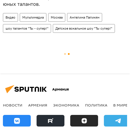
юных талантов.
Видео
Мультимедиа
Москва
Ангелина Папикян
шоу талантов "Ты - супер!"
Детское вокальное шоу "Ты супер!"
Армения
НОВОСТИ
АРМЕНИЯ
ЭКОНОМИКА
ПОЛИТИКА
В МИРЕ