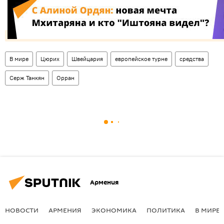
В мире
Цюрих
Швейцария
европейское турне
средства
Серж Танкян
Орран
Армения
НОВОСТИ
АРМЕНИЯ
ЭКОНОМИКА
ПОЛИТИКА
В МИРЕ