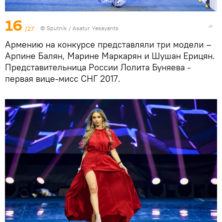
16
/27
© Sputnik / Asatur Yesayants
Армению на конкурсе представляли три модели –
Арпине Балян, Марине Маркарян и Шушан Ерицян.
Представительница России Лолита Буняева -
первая вице-мисс СНГ 2017.