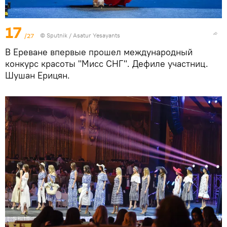
17
/27
© Sputnik / Asatur Yesayants
В Ереване впервые прошел международный
конкурс красоты "Мисс СНГ". Дефиле участниц.
Шушан Ерицян.