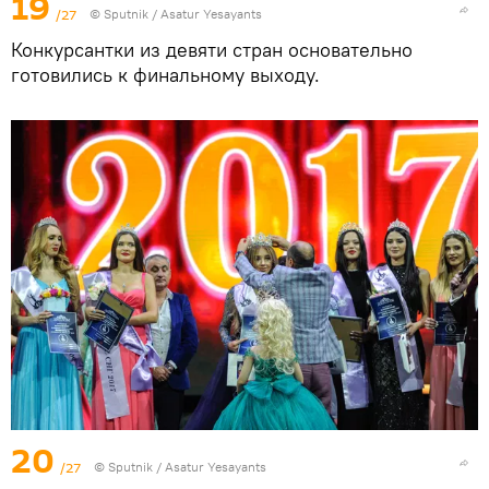
19
/27
© Sputnik / Asatur Yesayants
Конкурсантки из девяти стран основательно
готовились к финальному выходу.
20
/27
© Sputnik / Asatur Yesayants