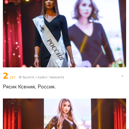
2
/27
© Sputnik / Asatur Yesayants
Рясик Ксения, Россия.