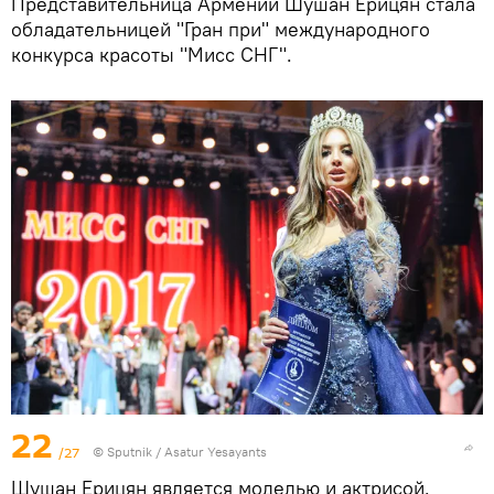
Представительница Армении Шушан Ерицян стала
обладательницей "Гран при" международного
конкурса красоты "Мисс СНГ".
22
/27
© Sputnik / Asatur Yesayants
Шушан Ерицян является моделью и актрисой.