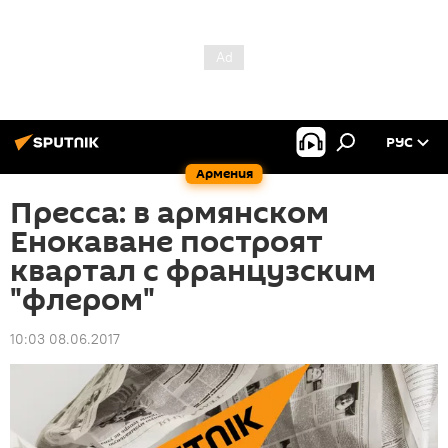
РУС
Армения
Пресса: в армянском
Енокаване построят
квартал с французским
"флером"
10:03 08.06.2017