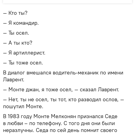
— Кто ты?
— Я командир.
— Ты осел.
— А ты кто?
— Я артиллерист.
— Ты тоже осел.
В диалог вмешался водитель-механик по имени
Лаврент.
— Монте джан, я тоже осел, — сказал Лаврент.
— Нет, ты не осел, ты тот, кто разводил ослов, —
пошутил Монте.
В 1983 году Монте Мелконян признался Седе
в любви – по телефону. С того дня они были
неразлучны. Седа по сей день помнит своего