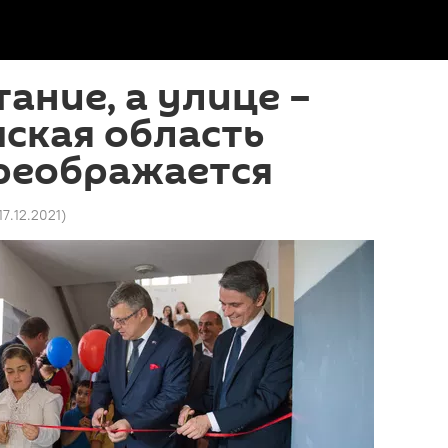
тание, а улице –
шская область
реображается
 17.12.2021
)