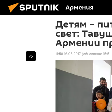
Армения
Детям – пи
свет: Таву
Армении п
11:58 16.06.2017
(обновлено:
15:51