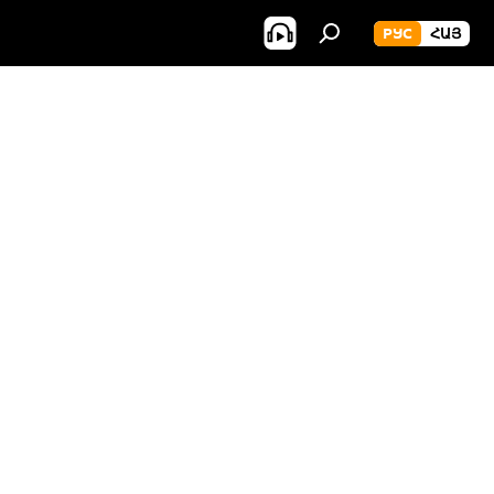
РУС
ՀԱՅ