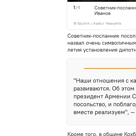
1
/4
ии в Армении Андрей
Советник-посланн
Иванов
© Sputnik / Asatur Yesayants
Советник-посланник посол
назвал очень символичным 
летия установления дипот
"Наши отношения с к
развиваются. Об этом
президент Армении С
посольство, и поблаг
вместе реализуем", — 
Кроме того, в общине Кох