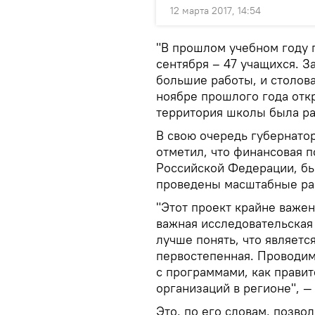
12 марта 2017, 14:54
"В прошлом учебном году п
сентября – 47 учащихся. 
большие работы, и столова
ноябре прошлого года откр
территория школы была ра
В свою очередь губернато
отметил, что финансовая 
Российской Федерации, бы
проведены масштабные ра
"Этот проект крайне важе
важная исследовательская
лучше понять, что являетс
первостепенная. Проводи
с программами, как правит
организаций в регионе", —
Это, по его словам, позво