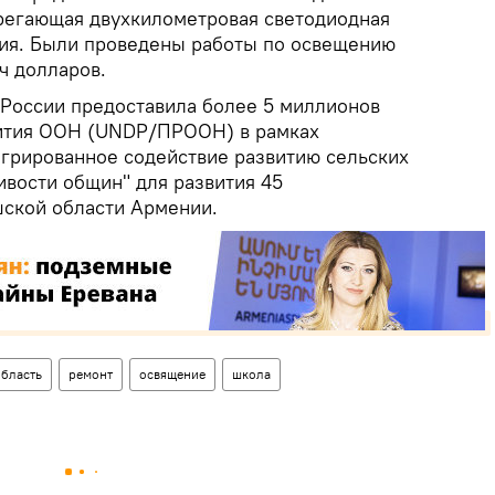
регающая двухкилометровая светодиодная
ния. Были проведены работы по освещению
ч долларов.
о России предоставила более 5 миллионов
ития ООН (UNDP/ПРООН) в рамках
егрированное содействие развитию сельских
ивости общин" для развития 45
ской области Армении.
область
ремонт
освящение
школа