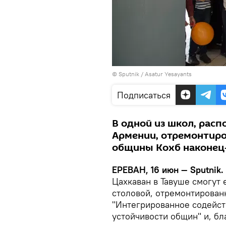
© Sputnik / Asatur Yesayants
Подписаться
В одной из школ, рас
Армении, отремонтиров
общины Кохб наконец-
ЕРЕВАН, 16 июн — Sputnik.
Цахкаван в Тавуше смогут 
столовой, отремонтирован
"Интегрированное содейст
устойчивости общин" и, б