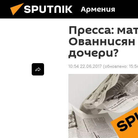
Армения
Пресса: ма
Ованнисян 
дочери?
10:54 22.06.2017
(обновлено:
15:5