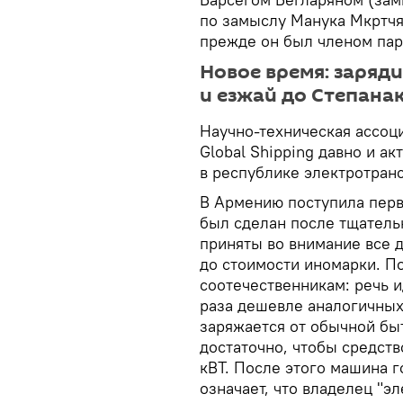
по замыслу Манука Мкртчя
прежде он был членом пар
Новое время: заряд
и езжай до Степана
Научно-техническая ассоци
Global Shipping давно и а
в республике электротранс
В Армению поступила перва
был сделан после тщатель
приняты во внимание все 
до стоимости иномарки. П
соотечественникам: речь и
раза дешевле аналогичных
заряжается от обычной бы
достаточно, чтобы средст
кВТ. После этого машина г
означает, что владелец "э