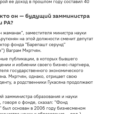
рой ее доход в прошлом году составил 40
 кто он — будущий замминистра
и РА?
н жаманак", заместителя министра науки
Арутюнян на этой должности сменит депутат
ктор фонда "Барепашт серунд"
е") Ваграм Мкртчян.
ьные публикации, в которых бывшего
щении и избиении своего бизнес-партнера,
ателя государственного экономического
яна. Мкртчян, однако, отрицает свою
денту, а родственники Гукасяна продолжают
ий замминистра образования и науки
, говоря о фонде, сказал: "Фонд
" был основан в 2006 году бизнесменом
министра науки и образования — ред.)