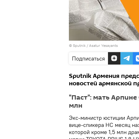
© Sputnik / Asatur Yesayants
Подписаться
Sputnik Армения пред
новостей армянской пр
"Паст": мать Арпине
млн
Экс-министр юстиции Арпи
вице-спикера НС месяц на
которой кроме 1,5 млн дра