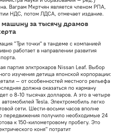
на. Ваграм Мкртчян является членом РПА,
тии НДС, потом ЛДСА, отмечает издание.
и машину за тысячу драмов
керта
ация "Три точки" в тандеме с компанией
ктивно работает в направлении развития
порта.
я партия элктрокаров Nissan Leaf. Выбор
ного изучения детища японской корпорации:
детали — от особенностей местного рельефа
оследняя должна оказаться по карману
дет о 8-10 тысячах долларов. А это в четыре
 автомобилей Tesla. Электромобиль легко
товой сети. Шести-восьми часов вполне
во передвижения получило необходимые 24
отова к 150-километровому пробегу. Это
лектрического коня" потратит