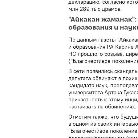
декларацию, согласно кото
млн 289 тыс драмов.
"Айкакан жаманак":
образования и наук
По данным газеты "Айкака
и образования РА Карине 
НС прошлого созыва, дире
("Благочестивое поколени
В сети появились скандал
депутата обвиняют в похи
кандидата наук, преподав
университета Артака Гукас
причастность к этому инци
настаивать на обвинениях.
Отметим также, что будущ
в одном из своих интервью
"Благочестивое поколение
Барсегом Бегларяном (зам