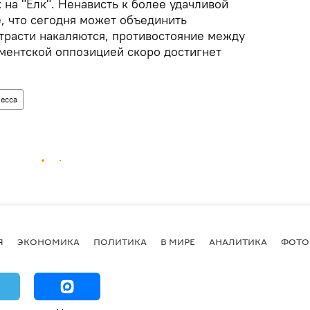
 на "Елк". Ненависть к более удачливой
, что сегодня может объединить
трасти накаляются, противостояние между
ментской оппозицией скоро достигнет
есса
Я
ЭКОНОМИКА
ПОЛИТИКА
В МИРЕ
АНАЛИТИКА
ФОТО