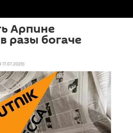
ть Арпине
в разы богаче
4 17.07.2023
)