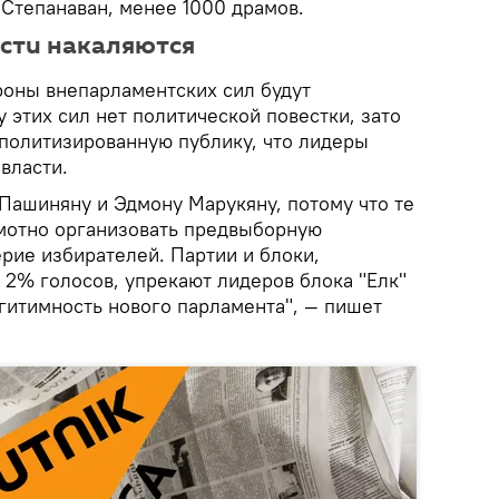
 Степанаван, менее 1000 драмов.
асти накаляются
ороны внепарламентских сил будут
у этих сил нет политической повестки, зато
 политизированную публику, что лидеры
власти.
 Пашиняну и Эдмону Марукяну, потому что те
мотно организовать предвыборную
рие избирателей. Партии и блоки,
 2% голосов, упрекают лидеров блока "Елк"
егитимность нового парламента", — пишет