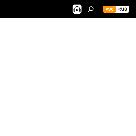
РУС
ՀԱՅ