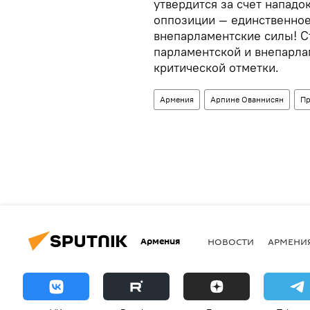
утвердится за счет нападок
оппозиции — единственное
внепарламентские силы! С
парламентской и внепарла
критической отметки.
Армения
Арпине Ованнисян
Пр
Армения
НОВОСТИ
АРМЕНИ