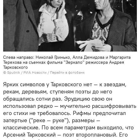
Слева направо: Николай Гринько, Алла Демидова и Маргарита
Терехова на съемках фильма "Зеркало" режиссера Андрея
Тарковского
© Sputnik / РИА Новости
/
Перейти в фотобанк
Ярких символов у Тарковского нет — к звездам,
рекам, деревьям, ступеням поэты до него
обращались сотни раз. Эрудицию свою он
использовал редко — мучительно расшифровывать
его стихи не требовалось. Рифмы предпочитал
затертые ("реке — руке"), размеры —
классические. По всем параметрам выходило, что
Арсений Тарковский — поэт второплановый. Его