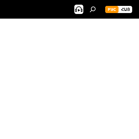
РУС
ՀԱՅ